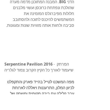
הדני 
BIG
. המבנה המתוכנן מדמה מערה 
שהולכת ונפתחת כרוכסן ועשוי מלבנים 
חלולות מפיברגלס המזמינה את 
המשתמשים להיכנס לתוכה ולהסתובב 
סביבה ולחוות אותה מזוויות שונות ומגוונות. 
 - המרתק 
Serpentine Pavilion 2016
שיעמוד לאורך כל הקיץ הקרוב צמוד לגלריה
מפה המשכנו לטייל בהייד פארק והתקפלנו 
לכיוון המלון, התרעננות ויאללה לארוחת 
ערב קלילה עם בירה מקומית ומשחק של 
היורו (כמובן) ברקע.