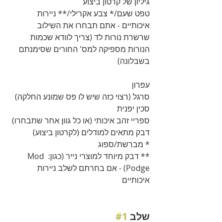
גיליון של קרטון ביצוע
טפט שעם/* צבע אקרילי/** ניירות 
איכותיים - אתם תבחרו את השילוב
שרשרת נורות לד (צריך לוודא שכמות 
הנורות מספיקה למס' החורים שסימנתם 
בשבלונה)
עפרון
סרגל (רצוי כזה שיש לו פס שמונע החלקה)
סכין יפנית
ספריי זהב איכותי (או כל גוון אחר שתבחרו)
דבק מתאים למודלים (לקרטון ביצוע) 
* מברשת/ספוג
** דבק מיוחד למוצרי נייר (כגון: Mod 
Podge) - אם בחרתם לשלב ניירות 
איכותיים
שלב 
#1