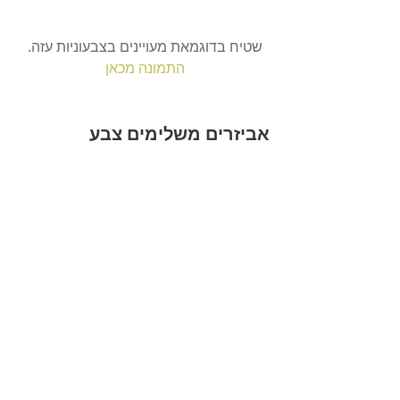
שטיח בדוגמאת מעויינים בצבעוניות עזה.
התמונה מכאן
אביזרים משלימים צבע
או בכינויים המקצועי - אקססוריז, הם אלו 
שיעשו את כל ההבדל במראה הכולל של כל 
חלל ועל-כן יש לתת להם את הביטוי ההולם 
עוד משלב תכנון החלל. קחו לדוגמא את 
החלל שלפניכם - מטבח בדירה שכורה, 
חלל יחסית צר וארוך שהיה חסר בו 
מקומות אחסון. לכן ביקשנו להוסיף לצד 
המקרר ארון אחסון צר וגבוה שיתפקד 
כמאין מזווה. הארון עצמו הוא די פשוט 
(מאיקאה), אבל ע"י שדרוג חזית הזכוכית 
שלו עם הדבקת שלישיית פוסטרים במראה 
וינטאג' אורבני ברקע קיבלנו גם מקום 