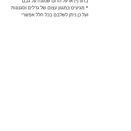
בחורף) או על הדום שמונח על גבם  
* מגיעים במגוון עצום של גדלים וסגנונות 
ועל כן ניתן לשלבם בכל חלל אפשרי  